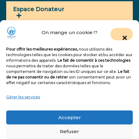
Espace Donateur
On mange un cookie !?
Newsletter - Suivez Nous
Pour offrir les meilleures expériences,
nous utilisons des
Votre adresse email est utilisée uniquement pour
technologies telles que les cookies pour stocker et/ou accéder aux
informations des appareils.
Le fait de consentir à ces technologies
vous envoyer des informations utiles sur nos
nous permettra de traiter des données telles que le
services d’aide à domicile. Vous pouvez vous
comportement de navigation ou les ID uniques sur ce site.
Le fait
désinscrire à tout moment.
de ne pas consentir ou de retirer
son consentement peut avoir un
effet négatif sur certaines caractéristiques et fonctions.
Gérer les services
Accepter
S'inscrire
Refuser