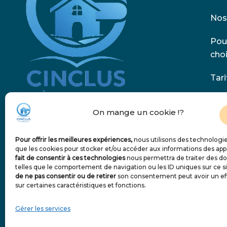
Nos
Pou
choi
Tari
Nou
On mange un cookie !?
Blo
Accompagnement et maintien à
domicile à Marseille 6e, 7e, 8e et 9e.
Pour offrir les meilleures expériences,
nous utilisons des technologie
Con
que les cookies pour stocker et/ou accéder aux informations des app
fait de consentir à ces technologies
nous permettra de traiter des d
telles que le comportement de navigation ou les ID uniques sur ce si
de ne pas consentir ou de retirer
son consentement peut avoir un eff
sur certaines caractéristiques et fonctions.
Gérer les services