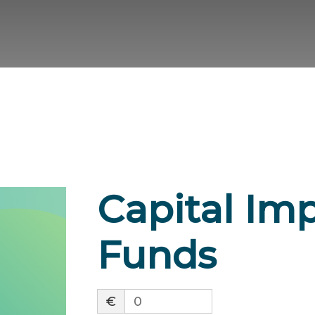
Capital Im
Funds
€
0