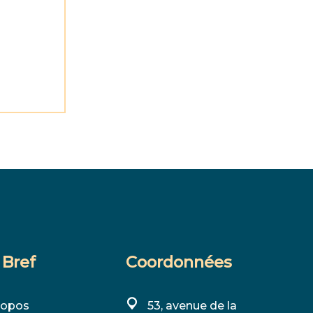
 Bref
Coordonnées
ropos
53, avenue de la