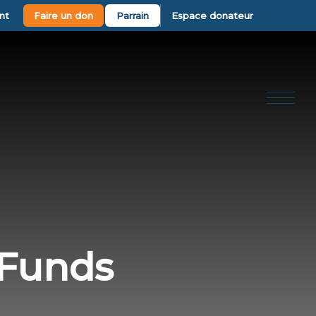
nt
Faire un don
Parrain
Espace donateur
 Funds