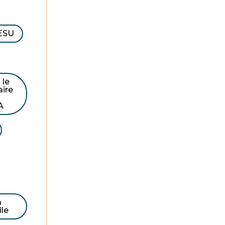
ESU
 le
aire
A
a
le