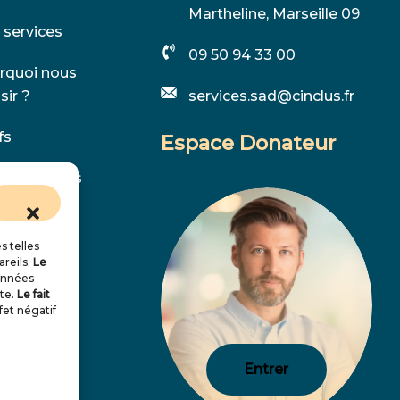
Martheline, Marseille 09
 services
09 50 94 33 00
rquoi nous
sir ?
services.sad@cinclus.fr
fs
Espace Donateur
s recrutons
g
s telles
tact
areils.
Le
onnées
te.
Le fait
et négatif
Entrer